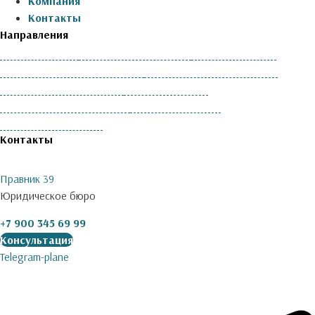
Компания
Контакты
Направления
Семейное право
Наследственные споры
Жилищные споры
Споры о праве собственности
Споры из причинения вреда
Процессуальные вопросы
Земельные споры
Защита прав потребителей
Договорные споры
Миграционное право
Контакты
Правник 39
Юридическое бюро
+7 900 345 69 99
Консультация
Telegram-plane